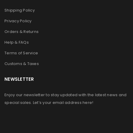
Shipping Policy
Privacy Policy
Orders & Returns
Help & FAQs
Terms of Service
Customs & Taxes
NEWSLETTER
Enjoy our newsletter to stay updated with the latest news and
special sales. Let’s your email address here!