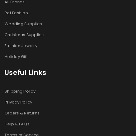
All Brands
Pet Fashion
Wedding Supplies
密码
*
Christmas Supplies
Fashion Jewelry
Holiday Gift
记住我
登录
Useful Links
忘记密码？
Shipping Policy
Privacy Policy
注册
Orders & Returns
邮箱地址
*
Help & FAQs
Terms of Service