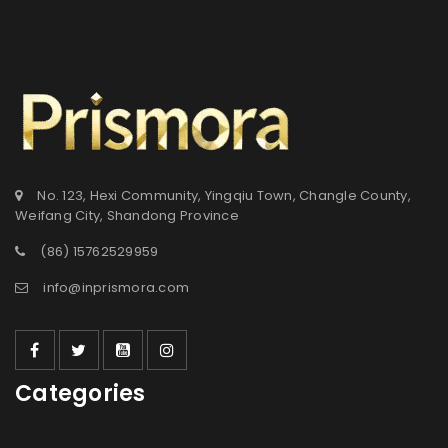
No. 123, Hexi Community, Yingqiu Town, Changle County,
Weifang City, Shandong Province
(86) 15762529959
info@inprismora.com
Categories
登录
用户名或电邮地址
*