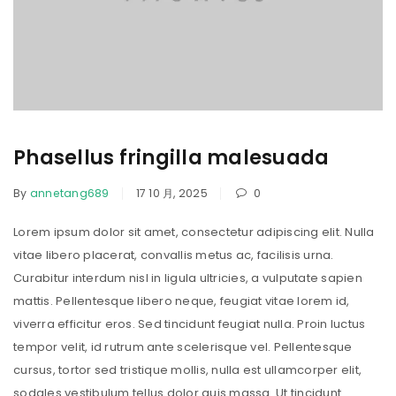
Phasellus fringilla malesuada
By
annetang689
17 10 月, 2025
0
Lorem ipsum dolor sit amet, consectetur adipiscing elit. Nulla
vitae libero placerat, convallis metus ac, facilisis urna.
Curabitur interdum nisl in ligula ultricies, a vulputate sapien
mattis. Pellentesque libero neque, feugiat vitae lorem id,
viverra efficitur eros. Sed tincidunt feugiat nulla. Proin luctus
tempor velit, id rutrum ante scelerisque vel. Pellentesque
cursus, tortor sed tristique mollis, nulla est ullamcorper elit,
sodales vestibulum tellus dolor quis massa. Ut tincidunt