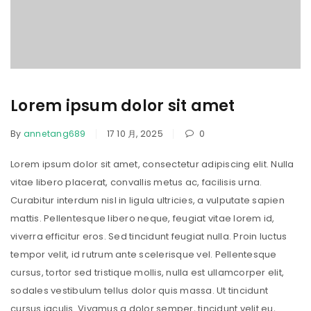
Lorem ipsum dolor sit amet
By
annetang689
17 10 月, 2025
0
Lorem ipsum dolor sit amet, consectetur adipiscing elit. Nulla
vitae libero placerat, convallis metus ac, facilisis urna.
Curabitur interdum nisl in ligula ultricies, a vulputate sapien
mattis. Pellentesque libero neque, feugiat vitae lorem id,
viverra efficitur eros. Sed tincidunt feugiat nulla. Proin luctus
tempor velit, id rutrum ante scelerisque vel. Pellentesque
cursus, tortor sed tristique mollis, nulla est ullamcorper elit,
sodales vestibulum tellus dolor quis massa. Ut tincidunt
cursus iaculis. Vivamus a dolor semper, tincidunt velit eu,