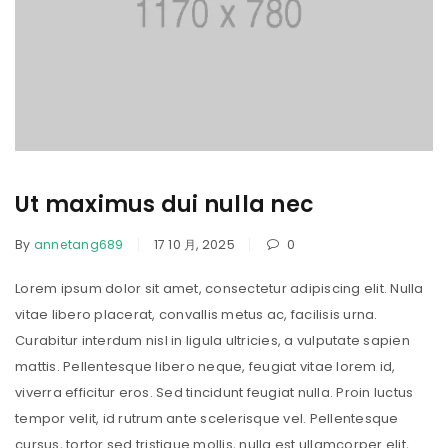
Ut maximus dui nulla nec
By
annetang689
17 10 月, 2025
0
Lorem ipsum dolor sit amet, consectetur adipiscing elit. Nulla
vitae libero placerat, convallis metus ac, facilisis urna.
Curabitur interdum nisl in ligula ultricies, a vulputate sapien
mattis. Pellentesque libero neque, feugiat vitae lorem id,
viverra efficitur eros. Sed tincidunt feugiat nulla. Proin luctus
tempor velit, id rutrum ante scelerisque vel. Pellentesque
cursus, tortor sed tristique mollis, nulla est ullamcorper elit,