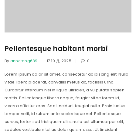
Pellentesque habitant morbi
By
annetang689
17 10 月, 2025
0
Lorem ipsum dolor sit amet, consectetur adipiscing elit. Nulla
vitae libero placerat, convallis metus ac, facilisis urna.
Curabitur interdum nisl in ligula ultricies, a vulputate sapien
mattis. Pellentesque libero neque, feugiat vitae lorem id,
viverra efficitur eros. Sed tincidunt feugiat nulla. Proin luctus
tempor velit, id rutrum ante scelerisque vel. Pellentesque
cursus, tortor sed tristique mollis, nulla est ullamcorper elit,
sodales vestibulum tellus dolor quis massa. Ut tincidunt