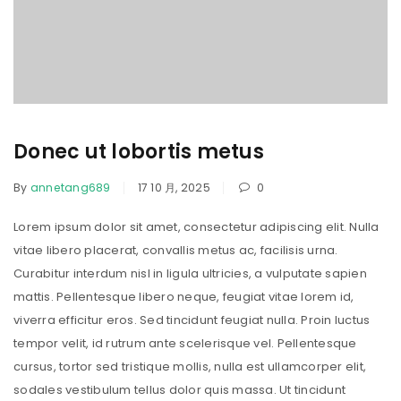
Donec ut lobortis metus
By
annetang689
17 10 月, 2025
0
Lorem ipsum dolor sit amet, consectetur adipiscing elit. Nulla
vitae libero placerat, convallis metus ac, facilisis urna.
Curabitur interdum nisl in ligula ultricies, a vulputate sapien
mattis. Pellentesque libero neque, feugiat vitae lorem id,
viverra efficitur eros. Sed tincidunt feugiat nulla. Proin luctus
tempor velit, id rutrum ante scelerisque vel. Pellentesque
cursus, tortor sed tristique mollis, nulla est ullamcorper elit,
sodales vestibulum tellus dolor quis massa. Ut tincidunt