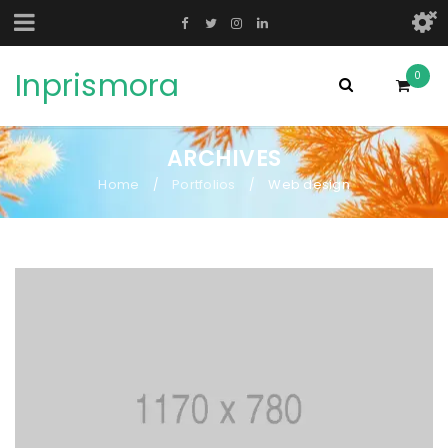
Inprismora
0
ARCHIVES
Home
Portfolios
Web design
/
/